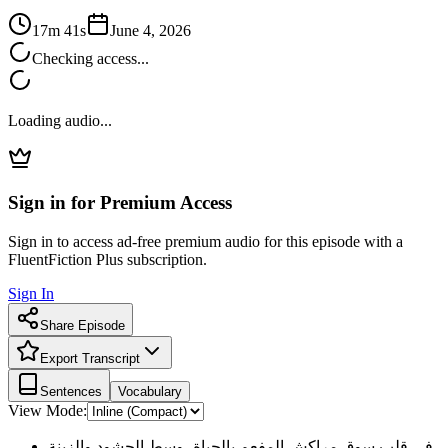
17m 41s
June 4, 2026
Checking access...
Loading audio...
Sign in for Premium Access
Sign in to access ad-free premium audio for this episode with a
FluentFiction Plus subscription.
Sign In
Share Episode
Export Transcript
Sentences
Vocabulary
View Mode:
في قلب سوق مراكش المفعم بالحياة، وسط الحشود والزينة