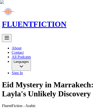
FLUENT
FICTION
About
Contact
All Podcasts
Languages
Sign In
Eid Mystery in Marrakech:
Layla's Unlikely Discovery
FluentFiction -
Arabic