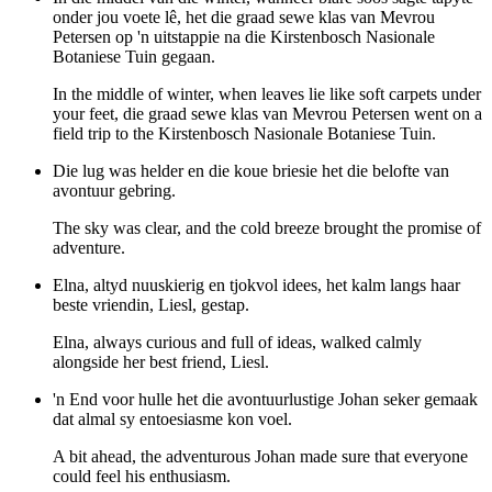
onder jou voete lê, het die graad sewe klas van Mevrou
Petersen op 'n uitstappie na die Kirstenbosch Nasionale
Botaniese Tuin gegaan.
In the middle of winter, when leaves lie like soft carpets under
your feet, die graad sewe klas van Mevrou Petersen went on a
field trip to the Kirstenbosch Nasionale Botaniese Tuin.
Die lug was helder en die koue briesie het die belofte van
avontuur gebring.
The sky was clear, and the cold breeze brought the promise of
adventure.
Elna, altyd nuuskierig en tjokvol idees, het kalm langs haar
beste vriendin, Liesl, gestap.
Elna, always curious and full of ideas, walked calmly
alongside her best friend, Liesl.
'n End voor hulle het die avontuurlustige Johan seker gemaak
dat almal sy entoesiasme kon voel.
A bit ahead, the adventurous Johan made sure that everyone
could feel his enthusiasm.