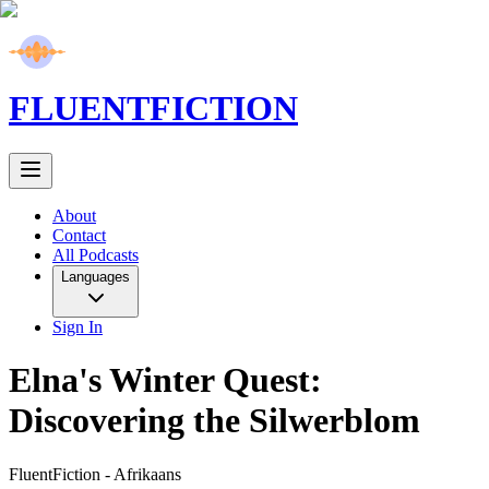
FLUENT
FICTION
About
Contact
All Podcasts
Languages
Sign In
Elna's Winter Quest:
Discovering the Silwerblom
FluentFiction -
Afrikaans