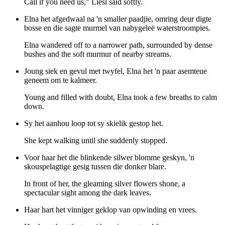
Call if you need us," Liesl said softly.
Elna het afgedwaal na 'n smaller paadjie, omring deur digte
bosse en die sagte murmel van nabygeleë waterstroompies.
Elna wandered off to a narrower path, surrounded by dense
bushes and the soft murmur of nearby streams.
Joung siek en gevul met twyfel, Elna het 'n paar asemteue
geneem om te kalmeer.
Young and filled with doubt, Elna took a few breaths to calm
down.
Sy het aanhou loop tot sy skielik gestop het.
She kept walking until she suddenly stopped.
Voor haar het die blinkende silwer blomme geskyn, 'n
skouspelagtige gesig tussen die donker blare.
In front of her, the gleaming silver flowers shone, a
spectacular sight among the dark leaves.
Haar hart het vinniger geklop van opwinding en vrees.