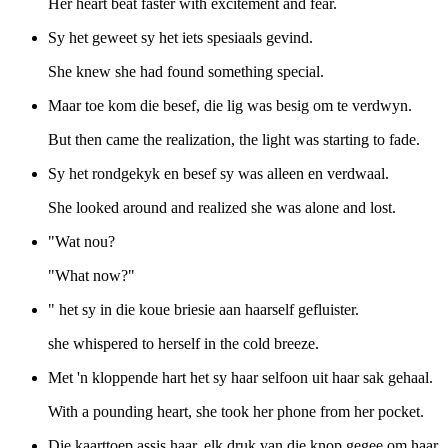
Her heart beat faster with excitement and fear.
Sy het geweet sy het iets spesiaals gevind.
She knew she had found something special.
Maar toe kom die besef, die lig was besig om te verdwyn.
But then came the realization, the light was starting to fade.
Sy het rondgekyk en besef sy was alleen en verdwaal.
She looked around and realized she was alone and lost.
"Wat nou?
"What now?"
" het sy in die koue briesie aan haarself gefluister.
she whispered to herself in the cold breeze.
Met 'n kloppende hart het sy haar selfoon uit haar sak gehaal.
With a pounding heart, she took her phone from her pocket.
Die kaarttoep assis haar, elk druk van die knop gegee om haar