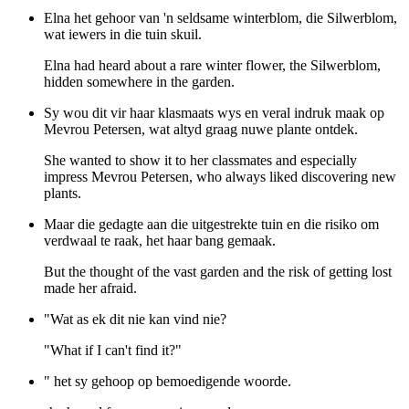
Elna het gehoor van 'n seldsame winterblom, die Silwerblom,
wat iewers in die tuin skuil.
Elna had heard about a rare winter flower, the Silwerblom,
hidden somewhere in the garden.
Sy wou dit vir haar klasmaats wys en veral indruk maak op
Mevrou Petersen, wat altyd graag nuwe plante ontdek.
She wanted to show it to her classmates and especially
impress Mevrou Petersen, who always liked discovering new
plants.
Maar die gedagte aan die uitgestrekte tuin en die risiko om
verdwaal te raak, het haar bang gemaak.
But the thought of the vast garden and the risk of getting lost
made her afraid.
"Wat as ek dit nie kan vind nie?
"What if I can't find it?"
" het sy gehoop op bemoedigende woorde.