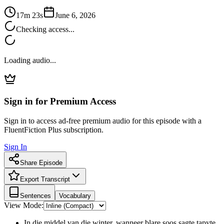
17m 23s
June 6, 2026
Checking access...
Loading audio...
Sign in for Premium Access
Sign in to access ad-free premium audio for this episode with a
FluentFiction Plus subscription.
Sign In
Share Episode
Export Transcript
Sentences
Vocabulary
View Mode:
In die middel van die winter, wanneer blare soos sagte tapyte