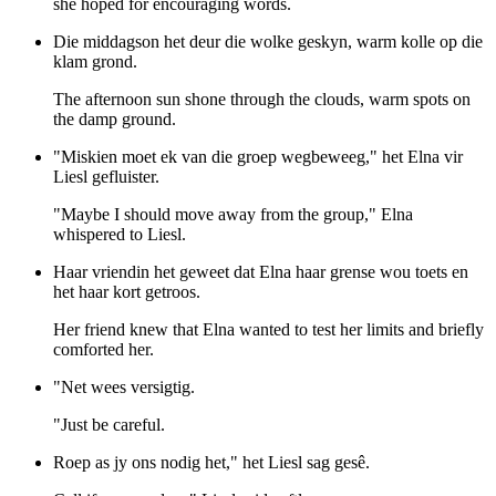
she hoped for encouraging words.
Die middagson het deur die wolke geskyn, warm kolle op die
klam grond.
The afternoon sun shone through the clouds, warm spots on
the damp ground.
"Miskien moet ek van die groep wegbeweeg," het Elna vir
Liesl gefluister.
"Maybe I should move away from the group," Elna
whispered to Liesl.
Haar vriendin het geweet dat Elna haar grense wou toets en
het haar kort getroos.
Her friend knew that Elna wanted to test her limits and briefly
comforted her.
"Net wees versigtig.
"Just be careful.
Roep as jy ons nodig het," het Liesl sag gesê.