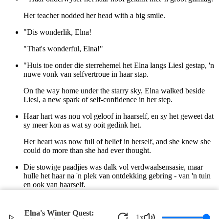
Her teacher nodded her head with a big smile.
"Dis wonderlik, Elna!
"That's wonderful, Elna!"
"Huis toe onder die sterrehemel het Elna langs Liesl gestap, 'n
nuwe vonk van selfvertroue in haar stap.
On the way home under the starry sky, Elna walked beside
Liesl, a new spark of self-confidence in her step.
Haar hart was nou vol geloof in haarself, en sy het geweet dat
sy meer kon as wat sy ooit gedink het.
Her heart was now full of belief in herself, and she knew she
could do more than she had ever thought.
Die stowige paadjies was dalk vol verdwaalsensasie, maar
hulle het haar na 'n plek van ontdekking gebring - van 'n tuin
en ook van haarself.
The dusty paths might have been full of a sense of being lost,
but they led her to a place of discovery—of a garden and also
Elna's Winter Quest:
1
x
of herself.