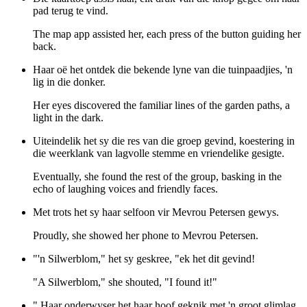
pad terug te vind.
The map app assisted her, each press of the button guiding her
back.
Haar oë het ontdek die bekende lyne van die tuinpaadjies, 'n
lig in die donker.
Her eyes discovered the familiar lines of the garden paths, a
light in the dark.
Uiteindelik het sy die res van die groep gevind, koestering in
die weerklank van lagvolle stemme en vriendelike gesigte.
Eventually, she found the rest of the group, basking in the
echo of laughing voices and friendly faces.
Met trots het sy haar selfoon vir Mevrou Petersen gewys.
Proudly, she showed her phone to Mevrou Petersen.
"'n Silwerblom," het sy geskree, "ek het dit gevind!
"A Silwerblom," she shouted, "I found it!"
" Haar onderwyser het haar hoof geknik met 'n groot glimlag.